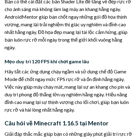
Bạn có thể cài đặt các bản Shader Lite để tăng vẻ đẹp rực rỡ
cho ánh sáng mà không làm lag máy an khang hằng ngày.
AndroidMentor giúp bạn chốt ngay những gói đồ họa thịnh
vượng, mang lại trải nghiệm thị giác uy nghiêm và đỉnh cao
nhất hằng ngày. Đồ họa đẹp mang lại tài lộc cảm hứng, giúp
bạn luôn rực rỡ mỗi ngày trong thế giới khối vuông hằng
ngày.
Mẹo duy trì 120 FPS khi chơi game lâu
Hãy tắt các ứng dụng chạy ngầm và sử dụng chế độ Game
Mode để chốt ngay mức FPS rực rỡ và ổn định hằng ngày.
Việc này giúp máy chạy mát, mang lại sự an khang cho pin và
duy trì phong độ thắng lớn uy nghiêm hằng ngày. Hiệu năng
đỉnh cao mang lại sự thịnh vượng cho lối chơi, giúp bạn luôn
rực rỡ và hài lòng nhất hằng ngày.
Câu hỏi về Minecraft 1.16.5 tại Mentor
Giải đáp thắc mắc giúp bạn có những giây phút giải trí rực rỡ