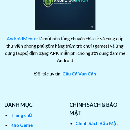
AndroidMentor
là một nền tảng chuyên chia sẻ và cung cấp
thư viện phong phú gồm hàng trăm trò chơi (games) và ứng
dụng (apps) định dạng APK miễn phí cho người dùng đam mê
Android
Đối tác uy tín:
Câu Cá Vạn Cân
DANH MỤC
CHÍNH SÁCH & BẢO
MẬT
Trang chủ
Chính Sách Bảo Mật
Kho Game