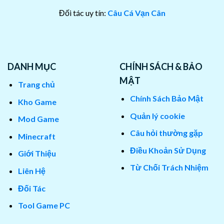
Đối tác uy tín:
Câu Cá Vạn Cân
DANH MỤC
CHÍNH SÁCH & BẢO
MẬT
Trang chủ
Chính Sách Bảo Mật
Kho Game
Quản lý cookie
Mod Game
Câu hỏi thường gặp
Minecraft
Điều Khoản Sử Dụng
Giới Thiệu
Từ Chối Trách Nhiệm
Liên Hệ
Đối Tác
Tool Game PC