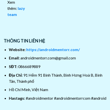
Xem
thêm:
lazy
team
THÔNG TIN LIÊN HỆ
Website:
https://androidmentorr.com/
Email:
androidmentorr.com@gmail.com
SĐT:
0866689889
Địa Chỉ:
91 Hẻm 91 Bình Thành, Bình Hưng Hoà B, Bình
Tân, Thành phố
Hồ Chí Minh, Việt Nam
Hastags:
#androidmentor #androidmentorrcom #android