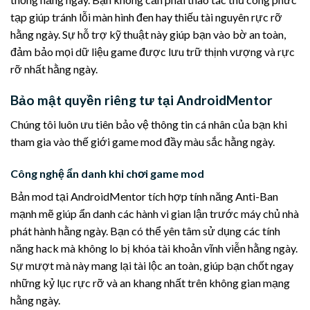
tạp giúp tránh lỗi màn hình đen hay thiếu tài nguyên rực rỡ
hằng ngày. Sự hỗ trợ kỹ thuật này giúp bạn vào bờ an toàn,
đảm bảo mọi dữ liệu game được lưu trữ thịnh vượng và rực
rỡ nhất hằng ngày.
Bảo mật quyền riêng tư tại AndroidMentor
Chúng tôi luôn ưu tiên bảo vệ thông tin cá nhân của bạn khi
tham gia vào thế giới game mod đầy màu sắc hằng ngày.
Công nghệ ẩn danh khi chơi game mod
Bản mod tại AndroidMentor tích hợp tính năng Anti-Ban
mạnh mẽ giúp ẩn danh các hành vi gian lận trước máy chủ nhà
phát hành hằng ngày. Bạn có thể yên tâm sử dụng các tính
năng hack mà không lo bị khóa tài khoản vĩnh viễn hằng ngày.
Sự mượt mà này mang lại tài lộc an toàn, giúp bạn chốt ngay
những kỷ lục rực rỡ và an khang nhất trên không gian mạng
hằng ngày.