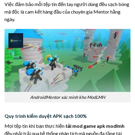
Việc đảm bảo mỗi tệp tin đến tay người dùng đều sạch bóng
mã độc là cam kết hàng đầu của chuyên gia Mentor hằng
ngày.
AndroidMentor xác minh kho ModLMH
Quy trình kiểm duyệt APK sạch 100%
Mọi tệp tin khi bạn thực hiện
tải mod game apk modlmh
đều phải trải qua hệ thống phân tích mã nguồn đa tầng tại