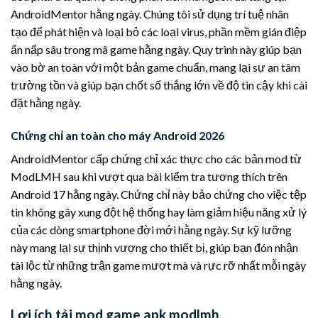
AndroidMentor hằng ngày. Chúng tôi sử dụng trí tuệ nhân
tạo để phát hiện và loại bỏ các loại virus, phần mềm gián điệp
ẩn nấp sâu trong mã game hằng ngày. Quy trình này giúp bạn
vào bờ an toàn với một bản game chuẩn, mang lại sự an tâm
trường tồn và giúp bạn chốt số thắng lớn về độ tin cậy khi cài
đặt hằng ngày.
Chứng chỉ an toàn cho máy Android 2026
AndroidMentor cấp chứng chỉ xác thực cho các bản mod từ
ModLMH sau khi vượt qua bài kiểm tra tương thích trên
Android 17 hằng ngày. Chứng chỉ này bảo chứng cho việc tệp
tin không gây xung đột hệ thống hay làm giảm hiệu năng xử lý
của các dòng smartphone đời mới hằng ngày. Sự kỹ lưỡng
này mang lại sự thịnh vượng cho thiết bị, giúp bạn đón nhận
tài lộc từ những trận game mượt mà và rực rỡ nhất mỗi ngày
hằng ngày.
Lợi ích tải mod game apk modlmh