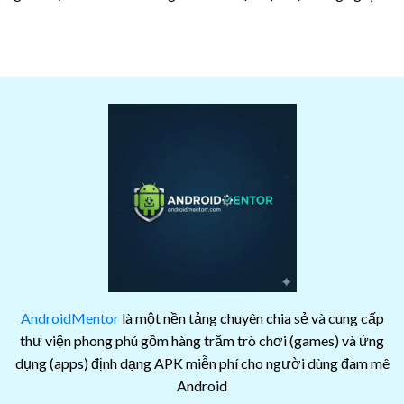
AndroidMentor
là một nền tảng chuyên chia sẻ và cung cấp
thư viện phong phú gồm hàng trăm trò chơi (games) và ứng
dụng (apps) định dạng APK miễn phí cho người dùng đam mê
Android