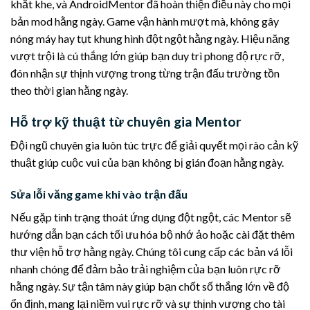
khắt khe, và AndroidMentor đã hoàn thiện điều này cho mọi
bản mod hằng ngày. Game vận hành mượt mà, không gây
nóng máy hay tụt khung hình đột ngột hằng ngày. Hiệu năng
vượt trội là cú thắng lớn giúp bạn duy trì phong độ rực rỡ,
đón nhận sự thịnh vượng trong từng trận đấu trường tồn
theo thời gian hằng ngày.
Hỗ trợ kỹ thuật từ chuyên gia Mentor
Đội ngũ chuyên gia luôn túc trực để giải quyết mọi rào cản kỹ
thuật giúp cuộc vui của bạn không bị gián đoạn hằng ngày.
Sửa lỗi văng game khi vào trận đấu
Nếu gặp tình trạng thoát ứng dụng đột ngột, các Mentor sẽ
hướng dẫn bạn cách tối ưu hóa bộ nhớ ảo hoặc cài đặt thêm
thư viện hỗ trợ hằng ngày. Chúng tôi cung cấp các bản vá lỗi
nhanh chóng để đảm bảo trải nghiệm của bạn luôn rực rỡ
hằng ngày. Sự tận tâm này giúp bạn chốt số thắng lớn về độ
ổn định, mang lại niềm vui rực rỡ và sự thịnh vượng cho tài