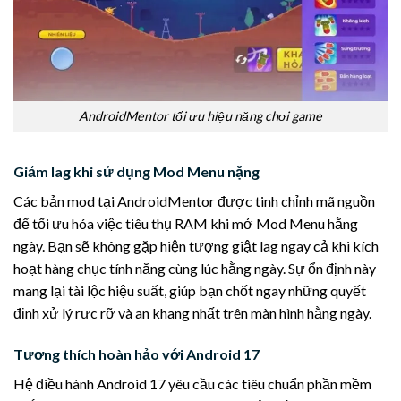
AndroidMentor tối ưu hiệu năng chơi game
Giảm lag khi sử dụng Mod Menu nặng
Các bản mod tại AndroidMentor được tinh chỉnh mã nguồn
để tối ưu hóa việc tiêu thụ RAM khi mở Mod Menu hằng
ngày. Bạn sẽ không gặp hiện tượng giật lag ngay cả khi kích
hoạt hàng chục tính năng cùng lúc hằng ngày. Sự ổn định này
mang lại tài lộc hiệu suất, giúp bạn chốt ngay những quyết
định xử lý rực rỡ và an khang nhất trên màn hình hằng ngày.
Tương thích hoàn hảo với Android 17
Hệ điều hành Android 17 yêu cầu các tiêu chuẩn phần mềm