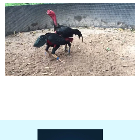
Cách Huấn Luyện Gà Chọi: Bí Kíp “Đúc” Chiến Kê Bất Bại