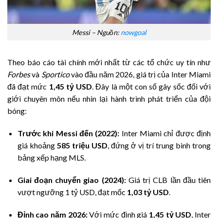
Messi – Nguồn:
nowgoal
Theo báo cáo tài chính mới nhất từ các tổ chức uy tín như
Forbes
và
Sportico
vào đầu năm 2026, giá trị của Inter Miami
đã đạt mức
1,45 tỷ USD
. Đây là một con số gây sốc đối với
giới chuyên môn nếu nhìn lại hành trình phát triển của đội
bóng:
Trước khi Messi đến (2022):
Inter Miami chỉ được định
giá khoảng
585 triệu USD
, đứng ở vị trí trung bình trong
bảng xếp hạng MLS.
Giai đoạn chuyển giao (2024):
Giá trị CLB lần đầu tiên
vượt ngưỡng 1 tỷ USD, đạt mốc
1,03 tỷ USD
.
Đỉnh cao năm 2026:
Với mức định giá
1,45 tỷ USD
, Inter