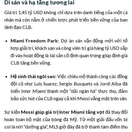
Di sản và hạ tầng tương lai
Giá trị 1,45 tỷ USD không chỉ dựa trên danh tiếng của một cá
nhân mà còn nằm ở chiến lược phát triển bền vững của ban
lãnh đạo CLB.
Miami Freedom Park:
Dự án sân vận động mới với tổ
hợp giải trí, khách sạn và công viên trị giá hàng tỷ USD sắp
đi vào hoạt động là tài sản cố định quan trọng giúp định giá
CLB tăng bền vững.
Hệ sinh thái ngôi sao:
Việc chiêu mộ thành công các đồng
đội cũ như Luis Suarez, Sergio Busquets và Jordi Alba đã
biến Inter Miami thành một “dải ngân hà” thực thụ, đảm
bảo sức hút của CLB ngay cả khi Messi vắng mặt trên sân.
Sự kiện
Messi giúp giá trị Inter Miami tăng vọt
đã thay đổi
hoàn toàn bộ mặt của bóng đá Mỹ. Từ một giải đấu vốn bị
coi là nơi “dưỡng già”, MLS giờ đây đã trở thành tâm điểm thu