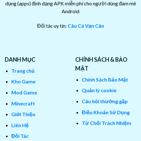
dụng (apps) định dạng APK miễn phí cho người dùng đam mê
Android
Đối tác uy tín:
Câu Cá Vạn Cân
DANH MỤC
CHÍNH SÁCH & BẢO
MẬT
Trang chủ
Chính Sách Bảo Mật
Kho Game
Quản lý cookie
Mod Game
Câu hỏi thường gặp
Minecraft
Điều Khoản Sử Dụng
Giới Thiệu
Từ Chối Trách Nhiệm
Liên Hệ
Đối Tác