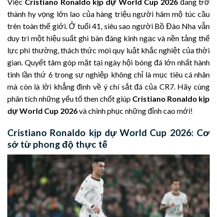
Việc
Cristiano Ronaldo kịp dự World Cup 2026
đang trở
thành hy vọng lớn lao của hàng triệu người hâm mộ túc cầu
trên toàn thế giới. Ở tuổi 41, siêu sao người Bồ Đào Nha vẫn
duy trì một hiệu suất ghi bàn đáng kinh ngạc và nền tảng thể
lực phi thường, thách thức mọi quy luật khắc nghiệt của thời
gian. Quyết tâm góp mặt tại ngày hội bóng đá lớn nhất hành
tinh lần thứ 6 trong sự nghiệp không chỉ là mục tiêu cá nhân
mà còn là lời khẳng định về ý chí sắt đá của CR7. Hãy cùng
phân tích những yếu tố then chốt giúp
Cristiano Ronaldo kịp
dự World Cup 2026
và chinh phục những đỉnh cao mới!
Cristiano Ronaldo kịp dự World Cup 2026: Cơ
sở từ phong độ thực tế