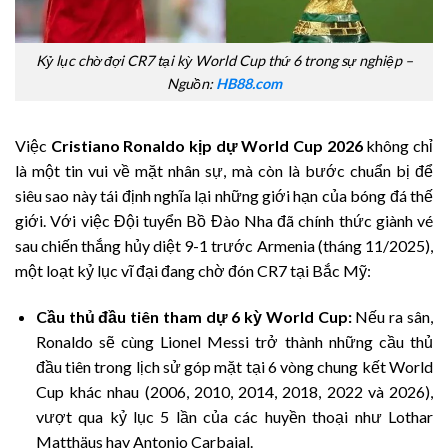
Kỷ lục chờ đợi CR7 tại kỳ World Cup thứ 6 trong sự nghiệp –
Nguồn:
HB88.com
Việc
Cristiano Ronaldo kịp dự World Cup 2026
không chỉ
là một tin vui về mặt nhân sự, mà còn là bước chuẩn bị để
siêu sao này tái định nghĩa lại những giới hạn của bóng đá thế
giới. Với việc Đội tuyển Bồ Đào Nha đã chính thức giành vé
sau chiến thắng hủy diệt 9-1 trước Armenia (tháng 11/2025),
một loạt kỷ lục vĩ đại đang chờ đón CR7 tại Bắc Mỹ:
Cầu thủ đầu tiên tham dự 6 kỳ World Cup:
Nếu ra sân,
Ronaldo sẽ cùng Lionel Messi trở thành những cầu thủ
đầu tiên trong lịch sử góp mặt tại 6 vòng chung kết World
Cup khác nhau (2006, 2010, 2014, 2018, 2022 và 2026),
vượt qua kỷ lục 5 lần của các huyền thoại như Lothar
Matthäus hay Antonio Carbajal.