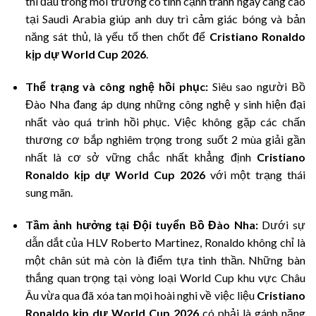
thi đấu trong môi trường có tính cạnh tranh ngày càng cao
tại Saudi Arabia giúp anh duy trì cảm giác bóng và bản
năng sát thủ,
là yếu tố then chốt để
Cristiano Ronaldo
kịp dự World Cup 2026
.
Thể trạng và công nghệ hồi phục:
Siêu sao người Bồ
Đào Nha đang áp dụng những công nghệ y sinh hiện đại
nhất vào quá trình hồi phục.
Việc không gặp các chấn
thương cơ bắp nghiêm trọng trong suốt 2 mùa giải gần
nhất là cơ sở vững chắc nhất khẳng định
Cristiano
Ronaldo kịp dự World Cup 2026
với một trạng thái
sung mãn.
Tầm ảnh hưởng tại Đội tuyển Bồ Đào Nha:
Dưới sự
dẫn dắt của HLV Roberto Martinez,
Ronaldo không chỉ là
một chân sút mà còn là điểm tựa tinh thần.
Những bàn
thắng quan trọng tại vòng loại World Cup khu vực Châu
Âu vừa qua đã xóa tan mọi hoài nghi về việc liệu
Cristiano
Ronaldo kịp dự World Cup 2026
có phải là gánh nặng