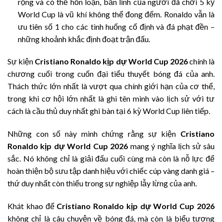
rộng và có thể hỗn loạn, bản lĩnh của người đã chơi 5 kỳ
World Cup là vũ khí không thể đong đếm. Ronaldo vẫn là
ưu tiên số 1 cho các tình huống cố định và đá phạt đền –
những khoảnh khắc định đoạt trận đấu.
Sự kiện
Cristiano Ronaldo kịp dự World Cup 2026
chính là
chương cuối trong cuốn đại tiểu thuyết bóng đá của anh.
Thách thức lớn nhất là vượt qua chính giới hạn của cơ thể,
trong khi cơ hội lớn nhất là ghi tên mình vào lịch sử với tư
cách là cầu thủ duy nhất ghi bàn tại 6 kỳ World Cup liên tiếp.
Những con số này minh chứng rằng sự kiện
Cristiano
Ronaldo kịp dự World Cup 2026
mang ý nghĩa lịch sử sâu
sắc. Nó không chỉ là giải đấu cuối cùng mà còn là nỗ lực để
hoàn thiện bộ sưu tập danh hiệu với chiếc cúp vàng danh giá –
thứ duy nhất còn thiếu trong sự nghiệp lẫy lừng của anh.
Khát khao để
Cristiano Ronaldo kịp dự World Cup 2026
không chỉ là câu chuyện về bóng đá, mà còn là biểu tượng