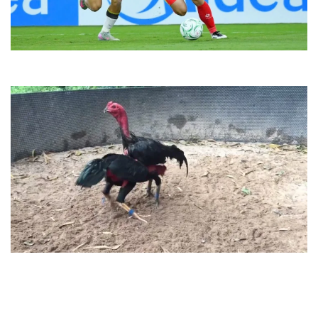
Kết quả bóng đá trực tuyến 2026 hôm nay nhanh chính xác
Cách Huấn Luyện Gà Chọi: Bí Kíp “Đúc” Chiến Kê Bất Bại