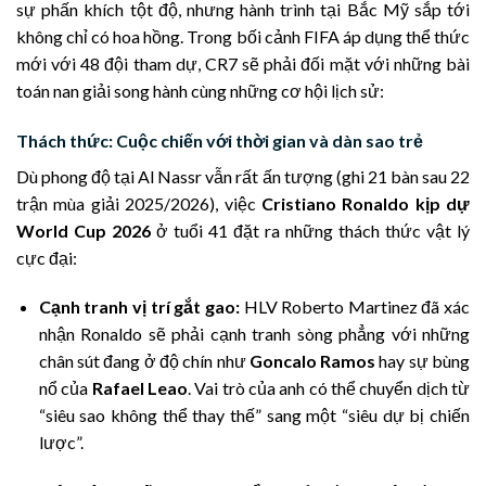
sự phấn khích tột độ, nhưng hành trình tại Bắc Mỹ sắp tới
không chỉ có hoa hồng. Trong bối cảnh FIFA áp dụng thể thức
mới với 48 đội tham dự, CR7 sẽ phải đối mặt với những bài
toán nan giải song hành cùng những cơ hội lịch sử:
Thách thức: Cuộc chiến với thời gian và dàn sao trẻ
Dù phong độ tại Al Nassr vẫn rất ấn tượng (ghi 21 bàn sau 22
trận mùa giải 2025/2026), việc
Cristiano Ronaldo kịp dự
World Cup 2026
ở tuổi 41 đặt ra những thách thức vật lý
cực đại:
Cạnh tranh vị trí gắt gao:
HLV Roberto Martinez đã xác
nhận Ronaldo sẽ phải cạnh tranh sòng phẳng với những
chân sút đang ở độ chín như
Goncalo Ramos
hay sự bùng
nổ của
Rafael Leao
. Vai trò của anh có thể chuyển dịch từ
“siêu sao không thể thay thế” sang một “siêu dự bị chiến
lược”.