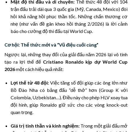
Mật độ thi đấu và di chuyển:
Thể thức 48 đội với 104
trận đấu trải dài qua 3 quốc gia (Mỹ, Canada, Mexico) đòi
hỏi khả năng hồi phục thần tốc. Những chấn thương cơ
nhẹ (như vấn đề gân kheo hồi tháng 2/2026) là lời cảnh
báo cho cường độ thi đấu tại World Cup.
Cơ hội: Thể thức mới và “Vũ điệu cuối cùng”
Ngược lại, những thay đổi của giải đấu năm 2026 lại vô tình
tạo ra lợi thế để
Cristiano Ronaldo kịp dự World Cup
2026
một cách hiệu quả nhất:
Lợi thế từ 48 đội:
Việc tăng số đội giúp các ông lớn như
Bồ Đào Nha có bảng đấu “dễ thở” hơn (Group K với
Colombia, Uzbekistan…). Điều này cho phép HLV xoay tua
đội hình, giúp Ronaldo giữ sức cho các vòng knock-out
quan trọng.
Giá trị tinh thần và kinh nghiệm:
Trong một giải đấu mở