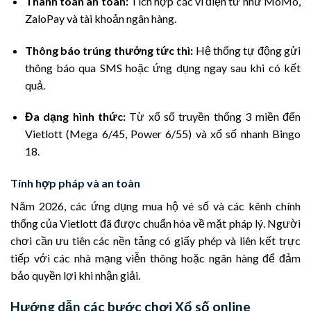
Thanh toán an toàn:
Tích hợp các ví điện tử như MoMo,
ZaloPay và tài khoản ngân hàng.
Thông báo trúng thưởng tức thì:
Hệ thống tự động gửi
thông báo qua SMS hoặc ứng dụng ngay sau khi có kết
quả.
Đa dạng hình thức:
Từ xổ số truyền thống 3 miền đến
Vietlott (Mega 6/45, Power 6/55) và xổ số nhanh Bingo
18.
Tính hợp pháp và an toàn
Năm 2026, các ứng dụng mua hộ vé số và các kênh chính
thống của Vietlott đã được chuẩn hóa về mặt pháp lý. Người
chơi cần ưu tiên các nền tảng có giấy phép và liên kết trực
tiếp với các nhà mạng viễn thông hoặc ngân hàng để đảm
bảo quyền lợi khi nhận giải.
Hướng dẫn các bước chơi Xổ số online