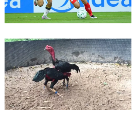
Kết quả bóng đá trực tuyến 2026 hôm nay nhanh chính xác
Cách Huấn Luyện Gà Chọi: Bí Kíp “Đúc” Chiến Kê Bất Bại