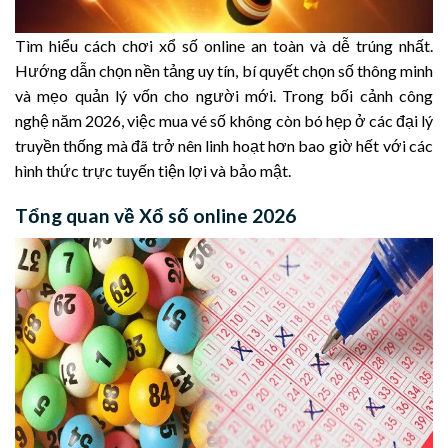
Tìm hiểu cách chơi xổ số online an toàn và dễ trúng nhất.
Hướng dẫn chọn nền tảng uy tín, bí quyết chọn số thông minh
và mẹo quản lý vốn cho người mới. Trong bối cảnh công
nghệ năm 2026, việc mua vé số không còn bó hẹp ở các đại lý
truyền thống mà đã trở nên linh hoạt hơn bao giờ hết với các
hình thức trực tuyến tiện lợi và bảo mật.
Tổng quan về Xổ số online 2026