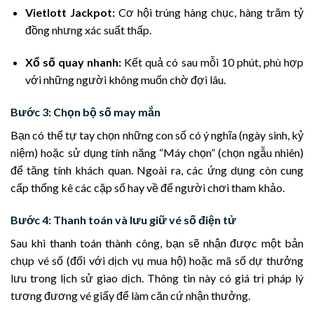
Vietlott Jackpot:
Cơ hội trúng hàng chục, hàng trăm tỷ
đồng nhưng xác suất thấp.
Xổ số quay nhanh:
Kết quả có sau mỗi 10 phút, phù hợp
với những người không muốn chờ đợi lâu.
Bước 3: Chọn bộ số may mắn
Bạn có thể tự tay chọn những con số có ý nghĩa (ngày sinh, kỷ
niệm) hoặc sử dụng tính năng “Máy chọn” (chọn ngẫu nhiên)
để tăng tính khách quan. Ngoài ra, các ứng dụng còn cung
cấp thống kê các cặp số hay về để người chơi tham khảo.
Bước 4: Thanh toán và lưu giữ vé số điện tử
Sau khi thanh toán thành công, bạn sẽ nhận được một bản
chụp vé số (đối với dịch vụ mua hộ) hoặc mã số dự thưởng
lưu trong lịch sử giao dịch. Thông tin này có giá trị pháp lý
tương đương vé giấy để làm căn cứ nhận thưởng.