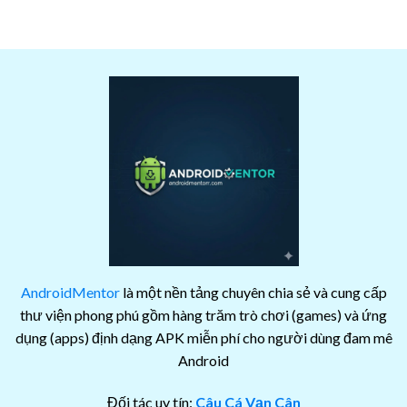
AndroidMentor
là một nền tảng chuyên chia sẻ và cung cấp
thư viện phong phú gồm hàng trăm trò chơi (games) và ứng
dụng (apps) định dạng APK miễn phí cho người dùng đam mê
Android
Đối tác uy tín:
Câu Cá Vạn Cân