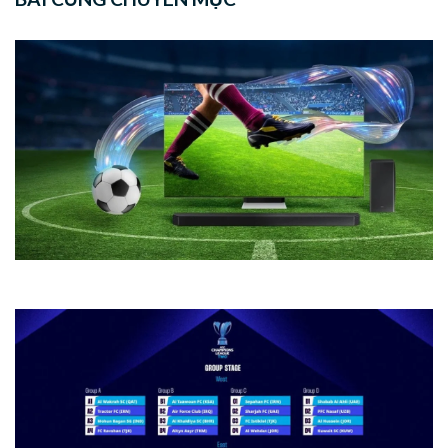
Xem kết quả bóng đá trực tuyến cập nhật mới nhất hôm nay