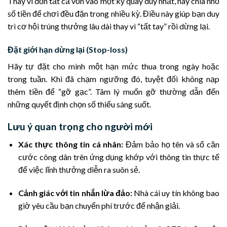
Thay vì dồn tất cả vốn vào một kỳ quay duy nhất, hãy chia nhỏ
số tiền để chơi đều đặn trong nhiều kỳ. Điều này giúp bạn duy
trì cơ hội trúng thưởng lâu dài thay vì “tất tay” rồi dừng lại.
Đặt giới hạn dừng lại (Stop-loss)
Hãy tự đặt cho mình một hạn mức thua trong ngày hoặc
trong tuần. Khi đã chạm ngưỡng đó, tuyệt đối không nạp
thêm tiền để “gỡ gạc”. Tâm lý muốn gỡ thường dẫn đến
những quyết định chọn số thiếu sáng suốt.
Lưu ý quan trọng cho người mới
Xác thực thông tin cá nhân:
Đảm bảo họ tên và số căn
cước công dân trên ứng dụng khớp với thông tin thực tế
để việc lĩnh thưởng diễn ra suôn sẻ.
Cảnh giác với tin nhắn lừa đảo:
Nhà cái uy tín không bao
giờ yêu cầu bạn chuyển phí trước để nhận giải.