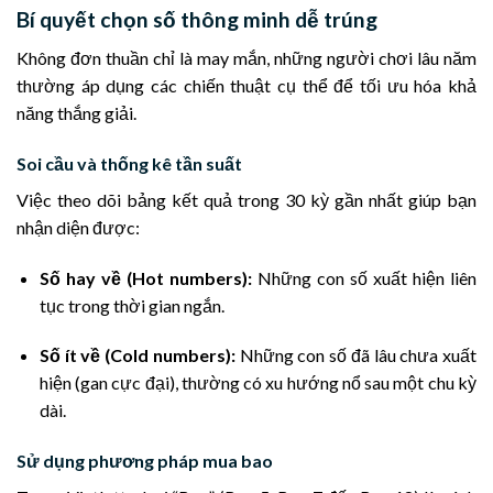
Bí quyết chọn số thông minh dễ trúng
Không đơn thuần chỉ là may mắn, những người chơi lâu năm
thường áp dụng các chiến thuật cụ thể để tối ưu hóa khả
năng thắng giải.
Soi cầu và thống kê tần suất
Việc theo dõi bảng kết quả trong 30 kỳ gần nhất giúp bạn
nhận diện được:
Số hay về (Hot numbers):
Những con số xuất hiện liên
tục trong thời gian ngắn.
Số ít về (Cold numbers):
Những con số đã lâu chưa xuất
hiện (gan cực đại), thường có xu hướng nổ sau một chu kỳ
dài.
Sử dụng phương pháp mua bao