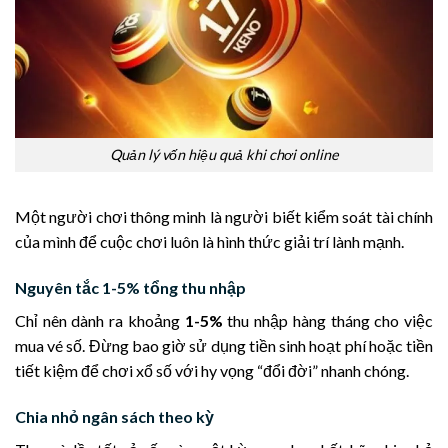
Quản lý vốn hiệu quả khi chơi online
Một người chơi thông minh là người biết kiểm soát tài chính
của mình để cuộc chơi luôn là hình thức giải trí lành mạnh.
Nguyên tắc 1-5% tổng thu nhập
Chỉ nên dành ra khoảng
1-5%
thu nhập hàng tháng cho việc
mua vé số. Đừng bao giờ sử dụng tiền sinh hoạt phí hoặc tiền
tiết kiệm để chơi xổ số với hy vọng “đổi đời” nhanh chóng.
Chia nhỏ ngân sách theo kỳ