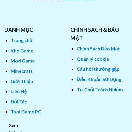
DANH MỤC
CHÍNH SÁCH & BẢO
MẬT
Trang chủ
Chính Sách Bảo Mật
Kho Game
Quản lý cookie
Mod Game
Câu hỏi thường gặp
Minecraft
Điều Khoản Sử Dụng
Giới Thiệu
Từ Chối Trách Nhiệm
Liên Hệ
Đối Tác
Tool Game PC
Xem