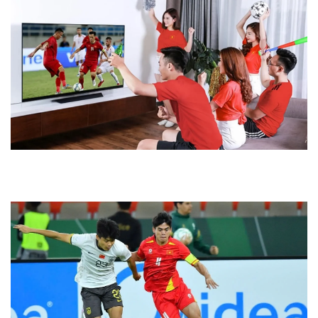
Những cách xem bóng đá trực tuyến đơn giản và hiệu quả
nhất