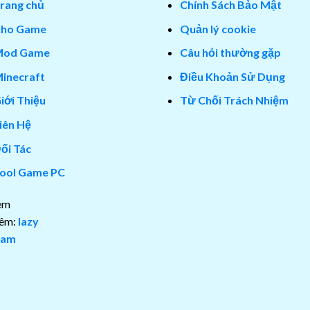
rang chủ
Chính Sách Bảo Mật
ho Game
Quản lý cookie
Mod Game
Câu hỏi thường gặp
inecraft
Điều Khoản Sử Dụng
iới Thiệu
Từ Chối Trách Nhiệm
iên Hệ
ối Tác
ool Game PC
em
hêm:
lazy
eam