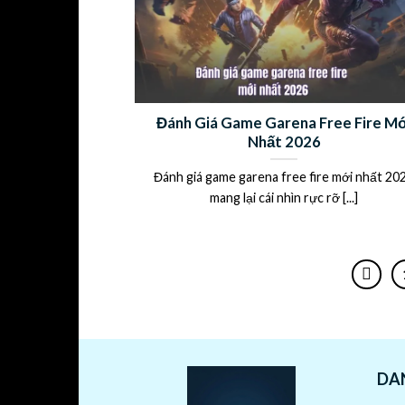
Đánh Giá Game Garena Free Fire Mớ
Nhất 2026
Đánh giá game garena free fire mới nhất 20
mang lại cái nhìn rực rỡ [...]
DA